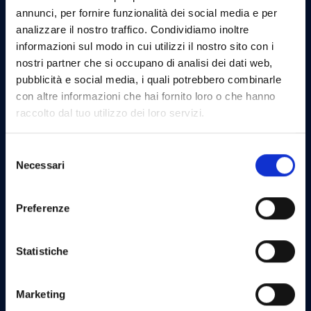
annunci, per fornire funzionalità dei social media e per
analizzare il nostro traffico. Condividiamo inoltre
informazioni sul modo in cui utilizzi il nostro sito con i
BROKEROMA s.r.l.
nostri partner che si occupano di analisi dei dati web,
pubblicità e social media, i quali potrebbero combinarle
con altre informazioni che hai fornito loro o che hanno
Via Salento 63 – 00162 Roma
raccolto dal tuo utilizzo dei loro servizi.
+06 9450 5107
S
Necessari
e
info@brokeroma.com
l
e
PEC brokeromasrl@pec.it
Preferenze
z
i
P.IVA 16894881008
o
Statistiche
n
RUI N. B000717896 dal 14/11/2022
e
Marketing
d