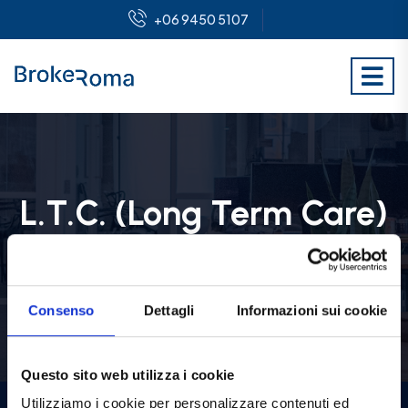
+06 9450 5107
L.T.C. (Long Term Care)
BrokeRoma
Services
Assicurazioni
>
>
>
L.T.C. (Long Term Care)
Consenso
Dettagli
Informazioni sui cookie
Questo sito web utilizza i cookie
Utilizziamo i cookie per personalizzare contenuti ed